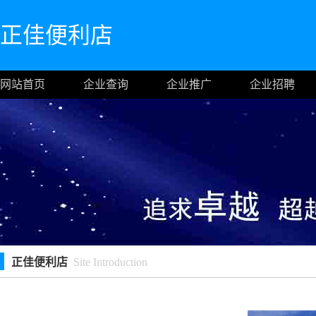
正佳便利店
网站首页
企业查询
企业推广
企业招聘
正佳便利店
Site Introduction