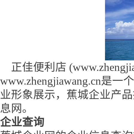
正佳便利店 (www.zhengjiaw
www.zhengjiawang
业形象展示，蕉城企业产品
息网。
企业查询