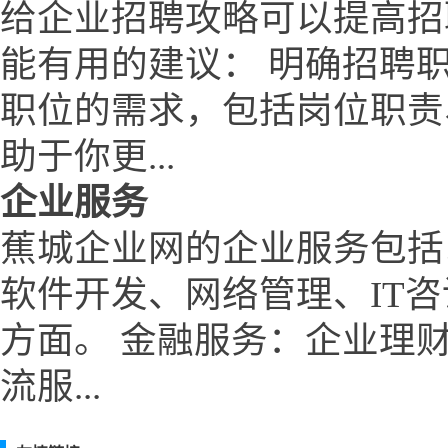
给企业招聘攻略可以提高招
能有用的建议： 明确招聘
职位的需求，包括岗位职责
助于你更...
企业服务
蕉城企业网的企业服务包括
软件开发、网络管理、IT
方面。 金融服务：企业理
流服...