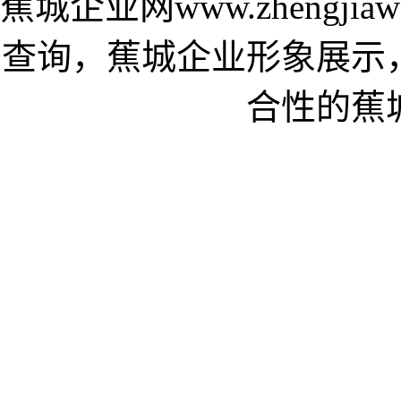
蕉城企业网www.zhengji
查询，蕉城企业形象展示
合性的蕉